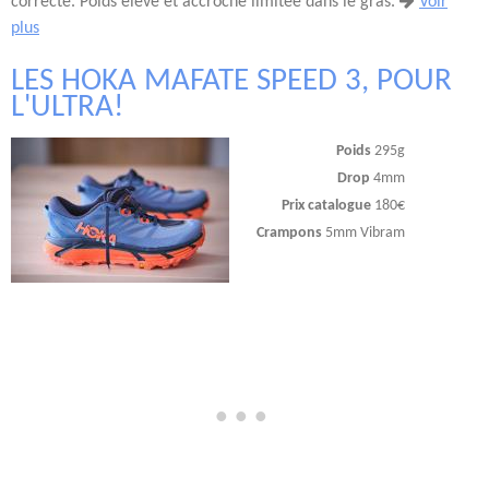
correcte. Poids élevé et accroche limitée dans le gras.
Voir
plus
LES HOKA MAFATE SPEED 3, POUR
L'ULTRA!
Poids
295g
Drop
4mm
Prix catalogue
180€
Crampons
5mm Vibram