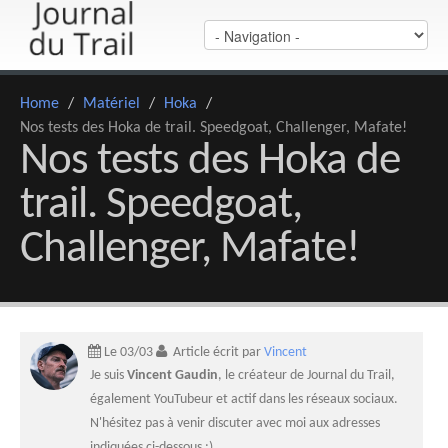
Home
/
Matériel
/
Hoka
/
Nos tests des Hoka de trail. Speedgoat, Challenger, Mafate!
Nos tests des Hoka de
trail. Speedgoat,
Challenger, Mafate!
Le 03/03
Article écrit par
Vincent
Je suis
Vincent Gaudin
, le créateur de Journal du Trail,
également YouTubeur et actif dans les réseaux sociaux.
N'hésitez pas à venir discuter avec moi aux adresses
indiquées ci-dessous :)