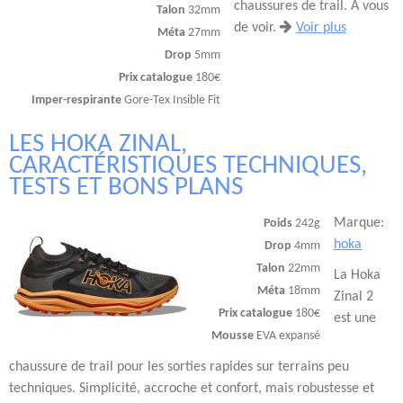
chaussures de trail. A vous
Talon
32mm
de voir.
Voir plus
Méta
27mm
Drop
5mm
Prix catalogue
180€
Imper-respirante
Gore-Tex Insible Fit
LES HOKA ZINAL,
CARACTÉRISTIQUES TECHNIQUES,
TESTS ET BONS PLANS
Marque:
Poids
242g
hoka
Drop
4mm
Talon
22mm
La Hoka
Méta
18mm
Zinal 2
Prix catalogue
180€
est une
Mousse
EVA expansé
chaussure de trail pour les sorties rapides sur terrains peu
techniques. Simplicité, accroche et confort, mais robustesse et