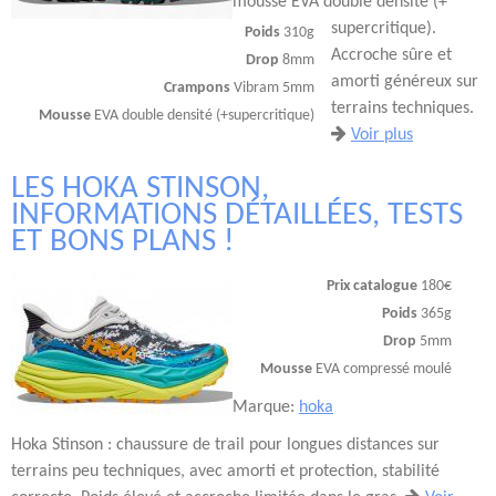
mousse EVA double densité (+
supercritique).
Poids
310g
Accroche sûre et
Drop
8mm
amorti généreux sur
Crampons
Vibram 5mm
terrains techniques.
Mousse
EVA double densité (+supercritique)
Voir plus
LES HOKA STINSON,
INFORMATIONS DÉTAILLÉES, TESTS
ET BONS PLANS !
Prix catalogue
180€
Poids
365g
Drop
5mm
Mousse
EVA compressé moulé
Marque:
hoka
Hoka Stinson : chaussure de trail pour longues distances sur
terrains peu techniques, avec amorti et protection, stabilité