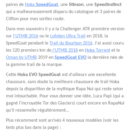
paires de
Hoka
SpeedGoat
, une
Stinson
, une
SpeedInstinct
qui a malheureusement disparu du catalogue et 3 paires de
Clifton pour mes sorties route.
Dans mes souvenirs il y a la Challenger ATR première version
sur
l'UTMB 2016
ou le
Lofoten Ultra Trail
en 2018, la
SpeedGoat pendant le
Trail du Bourbon 2016
. J'ai aussi couru
les 120 premiers km de
l'UTMB 2018
en
Hoka Torrent
et le
Oman by UTMB
2019 en
SpeedGoat EVO
la dernière née de
la gamme trail de la marque.
Cette
Hoka EVO SpeedGoat
est d'ailleurs une excellente
chaussure, sans doute la meilleure chaussure de trail Hoka
depuis la disparition de la mythique Rapa Nui qui reste selon
moi intouchable. Pour vous donner une idée, Luca Papi (qui a
gagné l'incroyable Tor des Glaciers) court encore en RapaNui
qu'il ressemelle régulièrement...
Plus récemment sont arrivés 4 nouveaux modèles (voir les
tests plus bas dans la page) :