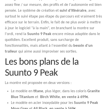
assez fine / sur mesure, des profils et de l'autonomie est bien
pensée. Le système de création et
suivi d'itinéraire
, avec
surtout le suivi étape pas étape du parcours est vraiment très
efficace sur le terrain. Enfin, le fait de ne plus avoir à mettre
à jour le logiciel "à la main", en branchant la montre sur
l'ordi, rend la
Suunto 9 Peak
encore mieux adaptée dans le
quotidien. Excellent produit, sans surcharge de
fonctionnalités, mais allant à l'essentiel du
besoin d'un
traileur
qui aime aussi improviser ses sorties.
Les bons plans de la
Suunto 9 Peak
La montre est proposée en deux versions :
Le modèle en
titane
, plus léger, dans les coloris
Granite
Blue Titanium
et
Birch White
,
en vente à 699€
.
Le modèle en acier inoxydable pour les
Suunto 9 Peak
Moss Grey
et
All Black
,
en vente à 569€.