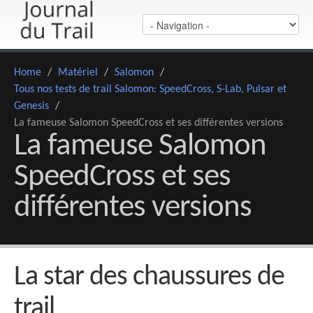
Home
/
Matériel
/
Salomon
/
Tous nos tests de trail Salomon: SpeedCross, S-Lab, Pulsar et
Genesis
/
La fameuse Salomon SpeedCross et ses différentes versions
La fameuse Salomon
SpeedCross et ses
différentes versions
La star des chaussures de
trail