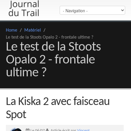
Home
/
Matériel
/
Le test de la Stoots Opalo 2 - frontale ultime ?
Le test de la Stoots
Opalo 2 - frontale
ultime ?
La Kiska 2 avec faisceau
Spot
Le 06/07
Article écrit par
Vincent