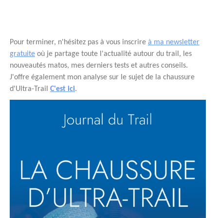
Pour terminer, n'hésitez pas à vous inscrire
à ma newsletter
gratuite
où je partage toute l'actualité autour du trail, les
nouveautés matos, mes derniers tests et autres conseils.
J'offre également mon analyse sur le sujet de la chaussure
d'Ultra-Trail
C'est ici
.