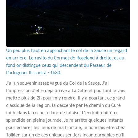
Un peu plus haut en approchant le col de la Sauce un regard
en arrière. Le ravito du Cormet de Roselend à droite, et au
fond on distingue ceux qui descendent du Passeur de
Parlognan. Ils sont à ~1h30.
J'ai un souvenir assez vague du Col de la Sauce. J'ai
l'impression d'être déjà arrivé à La Gitte et pourtant je vais
mettre plus de 2h pour m'y rendre. Il y a pourtant ce grand
classique de la région, la descente par le chemin du Curé
taillé dans la roche à flanc de falaise. L'endroit doit être
splendide en pleine journée. Je m'arrête quelques instants
pour éclairer les lieux de ma frontale, je pourrais être chez
Tolkien sur un de ces uniques sentiers incontournables qu'il