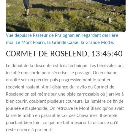
Vue depuis le Passeur de Pralognan en regardant derrière
moi. Le Mont Pourri, la Grande Casse, la Grande Motte.
CORMET DE ROSELEND, 13:45:40
Le début de la descente est très technique. Les bénévoles ont
installé une corde pour sécuriser le passage. On enchaine
ensuite sur un pierrier puis progressivement le sentier
redevient roulant. A mi-distance du ravito du Cormet de
Roselend on est même sur une piste carrossable où j'arrive à
bien courir, doublant plusieurs coureurs. La lumière de fin de
journée est splendide, On retrouve le Mont Blanc qu'on avait
laissé le matin en passant le Col des Chavannes. Il semble
pourtant bien loin, ce qui me fait mesurer la distance qu'il
reste encore à parcourir.