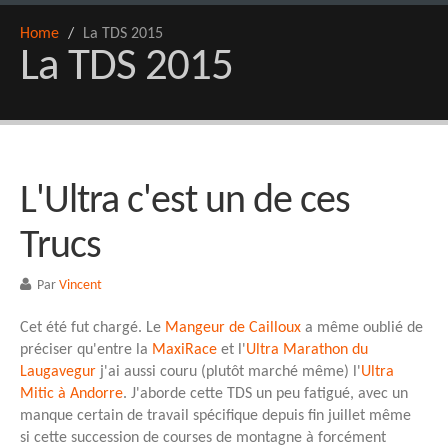
Home
/
La TDS 2015
La TDS 2015
L'Ultra c'est un de ces
Trucs
Par
Vincent
Cet été fut chargé. Le
Mangeur de Cailloux
a même oublié de
préciser qu'entre la
MaxiRace
et l'
Ultra Marathon du
Laugavegur
j'ai aussi couru (plutôt marché même) l'
Ultra
Mitic à Andorre
. J'aborde cette TDS un peu fatigué, avec un
manque certain de travail spécifique depuis fin juillet même
si cette succession de courses de montagne à forcément