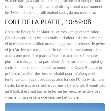
Vu d'en bas, ça a l'air beau. Elle a juste omis d'indiquer que
ça allait être long et délicat :), et étrangement à ce moment
les 1800m de d+ du profil étaient sortis de ma mémoire.
FORT DE LA PLATTE, 10:59:08
On quitte Bourg Saint Maurice, et très vite ça monte raide.
On est encore dans les bois mais la chaleur est très présente
et la moindre exposition au soleil aggrave les choses. Je peine
et je n'arrive pas à maintenir le rythme de mes camarades.
Je fais une première pause à l'ombre. Je repars 3 minutes
plus tard mais ça ne va pas mieux. A l'occasion d'un replat (je
crois d'ailleurs que le lieu dit se nomme le Grand Replat), je
préfère m'arrêter derrière un chalet pour m'allonger et
tenter ce qui m'avait beaucoup aidé lors de l'Ultra Mitic : une
sieste. Là je trouve un autre coureur déjà allongé. Il vomit dès
qu'il boit, il est mal barré. Je ferme les yeux, je ne dors pas
vraiment mais je sens que cela me fait du bien.