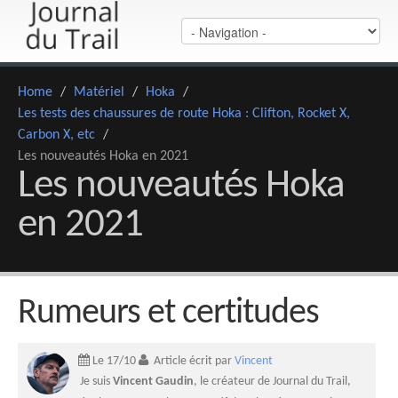
Home
/
Matériel
/
Hoka
/
Les tests des chaussures de route Hoka : Clifton, Rocket X,
Carbon X, etc
/
Les nouveautés Hoka en 2021
Les nouveautés Hoka
en 2021
Rumeurs et certitudes
Le 17/10
Article écrit par
Vincent
Je suis
Vincent Gaudin
, le créateur de Journal du Trail,