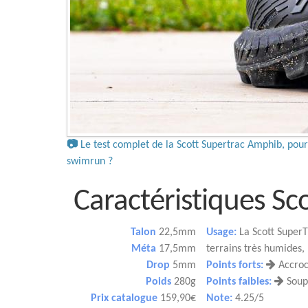
📷
Le test complet de la Scott Supertrac Amphib, pour 
swimrun ?
Caractéristiques S
Talon
22,5mm
Usage:
La Scott SuperT
Méta
17,5mm
terrains très humides, 
Drop
5mm
Points forts:
Accroch
Poids
280g
Points faibles:
Soupl
Prix catalogue
159,90€
Note:
4.25/5