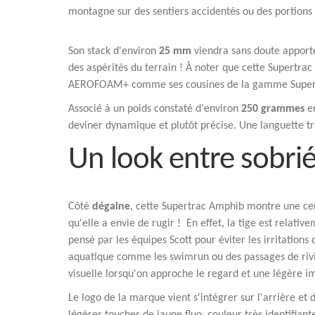
montagne sur des sentiers accidentés ou des portions 
Son stack d'environ
25 mm
viendra sans doute apporte
des aspérités du terrain ! À noter que cette Supertr
AEROFOAM+ comme ses cousines de la gamme Super
Associé à un poids constaté d'environ
250 grammes
en
deviner dynamique et plutôt précise. Une languette trè
Un look entre sobrié
Côté
dégaine
, cette Supertrac Amphib montre une cert
qu'elle a envie de rugir ! En effet, la tige est relativ
pensé par les équipes Scott pour éviter les irritations
aquatique comme les swimrun ou des passages de rivi
visuelle lorsqu'on approche le regard et une légère im
Le logo de la marque vient s'intégrer sur l'arrière e