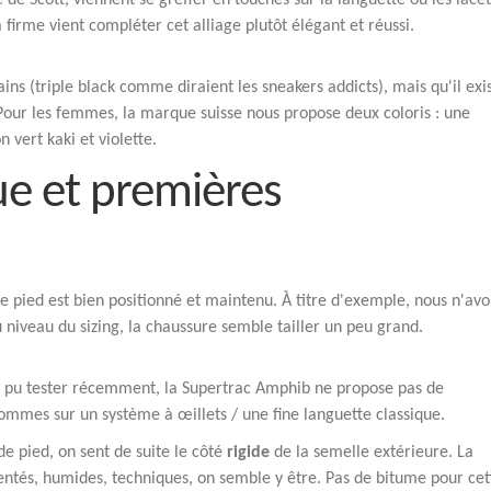
e de Scott, viennent se greffer en touches sur la languette ou les lacet
irme vient compléter cet alliage plutôt élégant et réussi.
ns (triple black comme diraient les sneakers addicts), mais qu'il exi
Pour les femmes, la marque suisse nous propose deux coloris : une
vert kaki et violette.
ue et premières
re pied est bien positionné et maintenu. À titre d'exemple, nous n'av
u niveau du sizing, la chaussure semble tailler un peu grand.
s pu tester récemment, la Supertrac Amphib ne propose pas de
sommes sur un système à œillets / une fine languette classique.
de pied, on sent de suite le côté
rigide
de la semelle extérieure. La
entés, humides, techniques, on semble y être. Pas de bitume pour cet