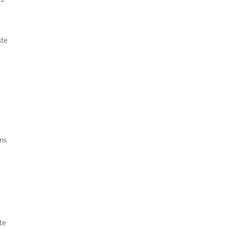
s.
ste
ons
te