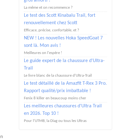
gros amorti !
La même et on recommence ?
Le test des Scott Kinabalu Trail, fort
renouvellement chez Scott
Efficace, précise, confortable, et ?
NEW ! Les nouvelles Hoka SpeedGoat 7
sont là. Mon avis !
Meilleures on l'espère !
Le guide expert de la chaussure d'Ultra-
Trail
Le livre blanc de la chaussure d'Ultra-Trail
Le test détaillé de la Amazfit T-Rex 3 Pro.
Rapport qualité/prix imbattable !
Fenix 8 killer en beaucoup moins cher
Les meilleures chaussures d'Ultra Trail
en 2026. Top 10 !
Pour l'UTMB, la Diag ou tous les Ultras
en