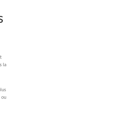
s
t
s la
lus
n ou