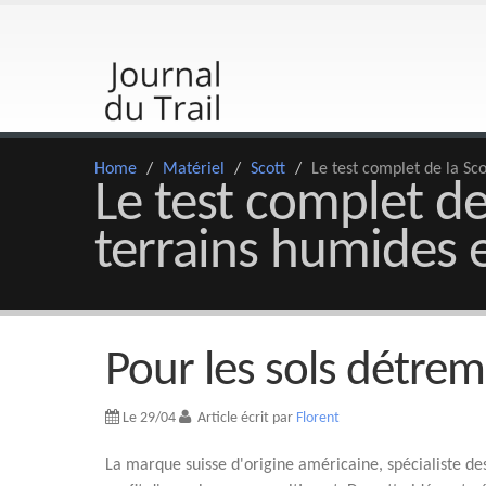
Home
/
Matériel
/
Scott
/
Le test complet de la Sc
Le test complet de
terrains humides e
Pour les sols détre
Le 29/04
Article écrit par
Florent
La marque suisse d'origine américaine, spécialiste des