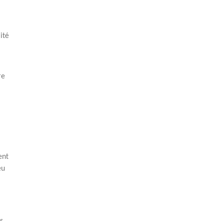
ité
re
ent
eu