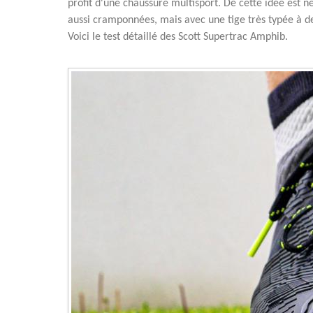
profit d'une chaussure multisport. De cette idée est 
aussi cramponnées, mais avec une tige très typée à d
Voici le test détaillé des Scott Supertrac Amphib.