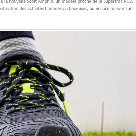
née la nouvelle Scott Amphib, un modèle proche de la Supertrac RC2,
estination des activités humides ou boueuses, ou encore le swimrun.