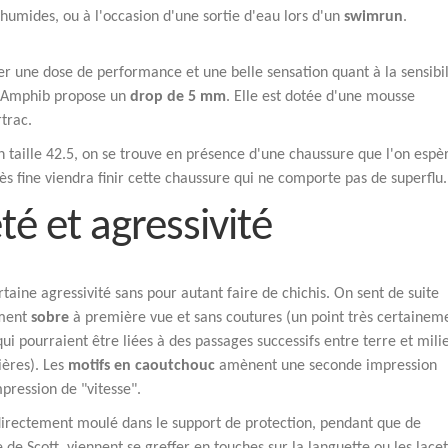
humides, ou à l'occasion d'une sortie d'eau lors d'un
swimrun
.
r une dose de performance et une belle sensation quant à la sensibil
ac Amphib propose un
drop de 5 mm
. Elle est dotée d'une mousse
trac.
 taille 42.5, on se trouve en présence d'une chaussure que l'on espè
s fine viendra finir cette chaussure qui ne comporte pas de superflu.
té et agressivité
aine agressivité sans pour autant faire de chichis. On sent de suite
ement
sobre
à première vue et sans coutures (un point très certainem
 qui pourraient être liées à des passages successifs entre terre et mili
ères). Les
motifs en caoutchouc
amènent une seconde impression
pression de "vitesse".
t directement moulé dans le support de protection, pendant que de