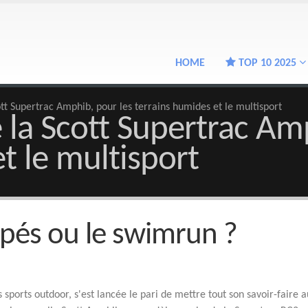
HOME
TOP 10 2025
ott Supertrac Amphib, pour les terrains humides et le multisport
 la Scott Supertrac Am
t le multisport
mpés ou le swimrun ?
 sports outdoor, s'est lancée le pari de mettre tout son savoir-faire a