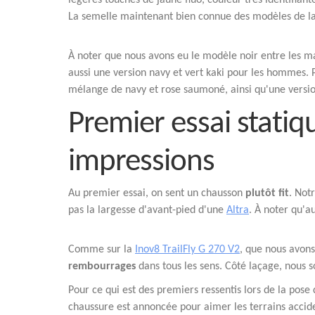
légères touches de jaune fluo, couleur très identifiant
La semelle maintenant bien connue des modèles de la f
À noter que nous avons eu le modèle noir entre les mai
aussi une version navy et vert kaki pour les hommes. 
mélange de navy et rose saumoné, ainsi qu'une version 
Premier essai statiq
impressions
Au premier essai, on sent un chausson
plutôt fit
. Not
pas la largesse d'avant-pied d'une
Altra
. À noter qu'a
Comme sur la
Inov8 TrailFly G 270 V2
, que nous avon
rembourrages
dans tous les sens. Côté laçage, nous 
Pour ce qui est des premiers ressentis lors de la pose 
chaussure est annoncée pour aimer les terrains accid