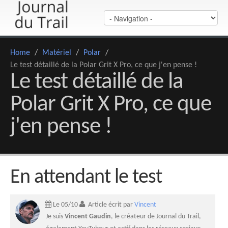
Home
/
Matériel
/
Polar
/
Le test détaillé de la Polar Grit X Pro, ce que j'en pense !
Le test détaillé de la
Polar Grit X Pro, ce que
j'en pense !
En attendant le test
Le 05/10
Article écrit par
Vincent
Je suis
Vincent Gaudin
, le créateur de Journal du Trail,