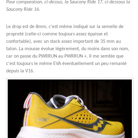
Pour comparaison, ci-dessus, la Saucony Ride 17, ci-dessous la
Saucony Ride 16.
Le drop est de 8mm, c'est même indiqué sur la semelle de
propreté (celle-ci comme toujours assez épaisse et
confortable), avec un stack assez important de 35 mm au
talon. La mousse évolue légèrement, du moins dans son nom,
car on passe du PWRRUN au PWRRUN +. Il me semble que
c'est toujours le même EVA éventuellement un peu remanié
depuis la V16.