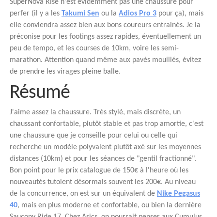
SuperNova Rise n'est évidemment pas une chaussure pour
perfer (il y a les
Takumi Sen
ou la
Adios Pro 3
pour ça), mais
elle conviendra assez bien aux bons coureurs entrainés. Je la
préconise pour les footings assez rapides, éventuellement un
peu de tempo, et les courses de 10km, voire les semi-
marathon. Attention quand même aux pavés mouillés, évitez
de prendre les virages pleine balle.
Résumé
J'aime assez la chaussure. Très stylé, mais discrète, un
chaussant confortable, plutôt stable et pas trop amortie, c'est
une chaussure que je conseille pour celui ou celle qui
recherche un modèle polyvalent plutôt axé sur les moyennes
distances (10km) et pour les séances de "gentil fractionné".
Bon point pour le prix catalogue de 150€ à l'heure où les
nouveautés tutoient désormais souvent les 200€. Au niveau
de la concurrence, on est sur un équivalent de
Nike Pegasus
40
, mais en plus moderne et confortable, ou bien la dernière
Saucony Ride 17. Chez Asics, on pourrait penser aux Cumulus