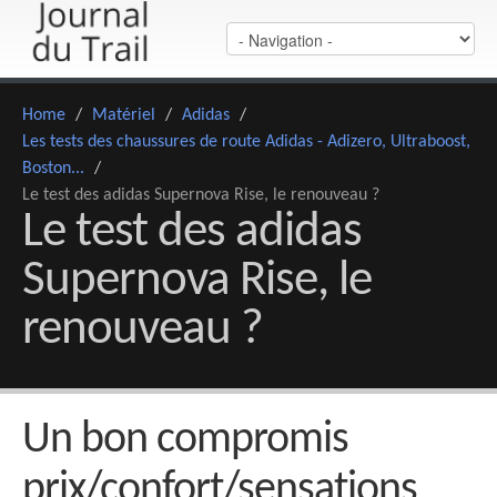
Home
/
Matériel
/
Adidas
/
Les tests des chaussures de route Adidas - Adizero, Ultraboost,
Boston...
/
Le test des adidas Supernova Rise, le renouveau ?
Le test des adidas
Supernova Rise, le
renouveau ?
Un bon compromis
prix/confort/sensations