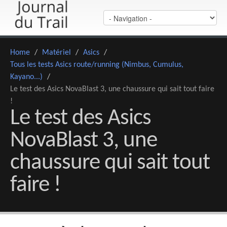
Home
/
Matériel
/
Asics
/
Tous les tests Asics route/running (Nimbus, Cumulus,
Kayano...)
/
Le test des Asics NovaBlast 3, une chaussure qui sait tout faire
!
Le test des Asics
NovaBlast 3, une
chaussure qui sait tout
faire !