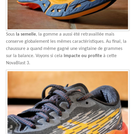
Sous
la semelle
, la gomme a aussi été retravaillée mais
conserve globalement les mêmes caractéristiques. Au final, la
chaussure a quand même gagné une vingtaine de grammes
sur la balance. Voyons si cela
impacte ou profite
à cette
NovaBlast 3.