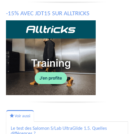
-15% AVEC JDT15 SUR ALLTRICKS
Voir aussi
Le test des Salomon S/Lab UltraGlide 1.5. Quelles
différences ?