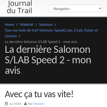
Home
/
Matériel
/
Salomon
/
Tous nos tests de trail Salomon: SpeedCross, S-Lab, Pulsar et
Genesis
/
La dernière Salomon S/LAB Speed 2 - mon avis
La dernière Salomon
S/LAB Speed 2 - mon
avis
Avec ça tu vas vite!
Le 15/01
Par
Vincent