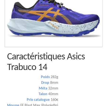
Caractéristiques Asics
Trabuco 14
Poids
282g
Drop
8mm
Méta
32mm
Talon
40mm
Prix catalogue
160€
Mousse
FF Blast Max (Polyolefin)