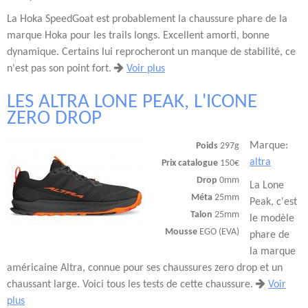
La Hoka SpeedGoat est probablement la chaussure phare de la
marque Hoka pour les trails longs. Excellent amorti, bonne
dynamique. Certains lui reprocheront un manque de stabilité, ce
n'est pas son point fort.
Voir plus
LES ALTRA LONE PEAK, L'ICONE
ZERO DROP
Marque:
Poids
297g
altra
Prix catalogue
150€
Drop
0mm
La Lone
Méta
25mm
Peak, c'est
Talon
25mm
le modèle
Mousse
EGO (EVA)
phare de
la marque
américaine Altra, connue pour ses chaussures zero drop et un
chaussant large. Voici tous les tests de cette chaussure.
Voir
plus