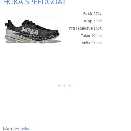
HOKA SPEEDGOAT
Poids
278g
Drop
5mm
Prix catalogue
165€
Talon
40mm
Méta
35mm
Marque:
hoka