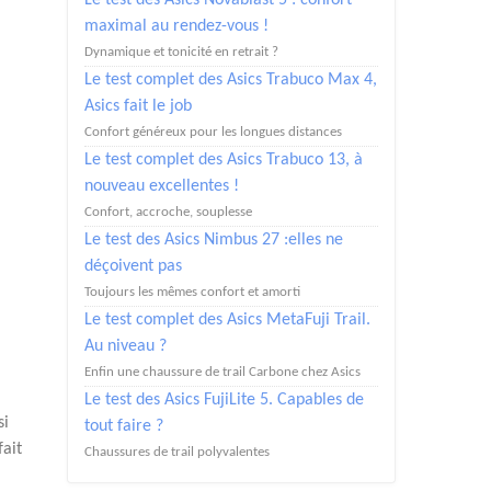
Le test des Asics Novablast 5 : confort
maximal au rendez-vous !
Dynamique et tonicité en retrait ?
Le test complet des Asics Trabuco Max 4,
Asics fait le job
Confort généreux pour les longues distances
Le test complet des Asics Trabuco 13, à
nouveau excellentes !
Confort, accroche, souplesse
Le test des Asics Nimbus 27 :elles ne
déçoivent pas
Toujours les mêmes confort et amorti
Le test complet des Asics MetaFuji Trail.
Au niveau ?
Enfin une chaussure de trail Carbone chez Asics
Le test des Asics FujiLite 5. Capables de
i
tout faire ?
ait
Chaussures de trail polyvalentes