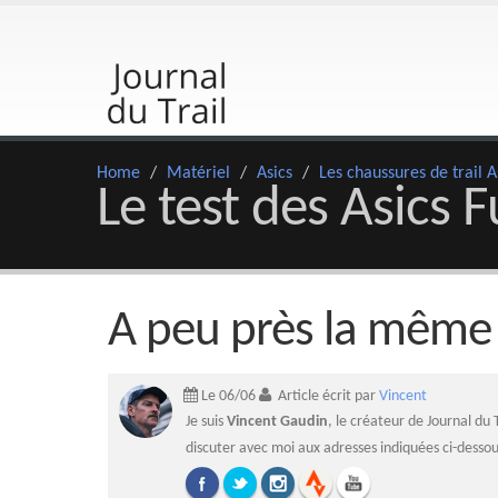
Home
/
Matériel
/
Asics
/
Les chaussures de trail A
Le test des Asics 
A peu près la même
Le 06/06
Article écrit par
Vincent
Je suis
Vincent Gaudin
, le créateur de Journal du 
discuter avec moi aux adresses indiquées ci-dessou