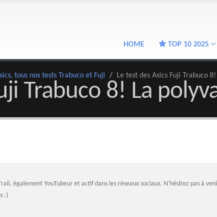
HOME
TOP 10 2025
sics, tous nos tests Trabuco et Fuji
/
Le test des Asics Fuji Trabuco 8
Fuji Trabuco 8! La polyv
Trail, également YouTubeur et actif dans les réseaux sociaux. N'hésitez pas à veni
s :)