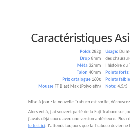
Caractéristiques As
Poids
282g
Usage:
Du moy
Drop
8mm
des chaussure
Méta
32mm
l'histoire du 
Talon
40mm
Points forts:
Prix catalogue
160€
Points faible
Mousse
FF Blast Max (Polyolefin)
Note:
4.5/5
Mise à jour : la nouvelle Trabuco est sortie, découvre
Alors voilà, j'ai souvent parlé de la Fuji Trabuco sur
j'avais déjà couru avec une version antérieure. Plus
le test ici
. J'attends toujours que la Trabuco devienne