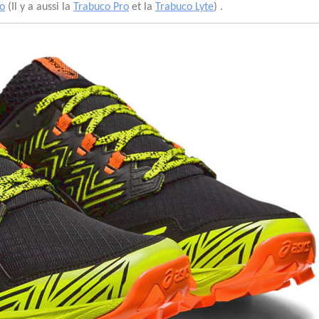
o
(Il y a aussi la
Trabuco Pro
et la
Trabuco Lyte
) .