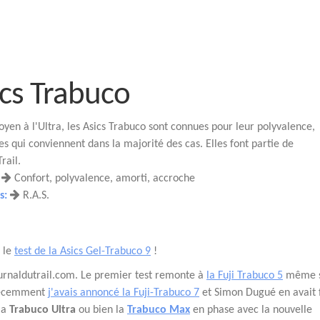
ics Trabuco
en à l'Ultra, les Asics Trabuco sont connues pour leur polyvalence,
s qui conviennent dans la majorité des cas. Elles font partie de
Trail.
Confort, polyvalence, amorti, accroche
s:
R.A.S.
z le
test de la Asics Gel-Trabuco 9
!
 journaldutrail.com. Le premier test remonte à
la Fuji Trabuco 5
même s
 récemment
j'avais annoncé la Fuji-Trabuco 7
et Simon Dugué en avait f
 la
Trabuco Ultra
ou bien la
Trabuco Max
en phase avec la nouvelle