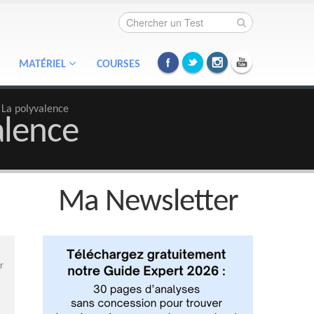
MATÉRIEL
COURSES
! La polyvalence
alence
Ma Newsletter
r