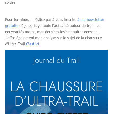
soldes...
Pour terminer, n'hésitez pas à vous inscrire
à ma newsletter
gratuite
où je partage toute l'actualité autour du trail, les
nouveautés matos, mes derniers tests et autres conseils.
J'offre également mon analyse sur le sujet de la chaussure
d'Ultra-Trail
C'est ici
.