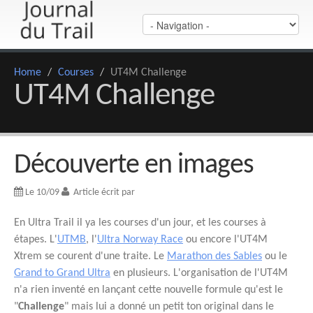
Home
/
Courses
/
UT4M Challenge
UT4M Challenge
Découverte en images
Le 10/09
Article écrit par
En Ultra Trail il ya les courses d'un jour, et les courses à
étapes. L'
UTMB
, l'
Ultra Norway Race
ou encore l'UT4M
Xtrem se courent d'une traite. Le
Marathon des Sables
ou le
Grand to Grand Ultra
en plusieurs. L'organisation de l'UT4M
n'a rien inventé en lançant cette nouvelle formule qu'est le
"
Challenge
" mais lui a donné un petit ton original dans le