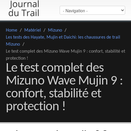
Home
/
Matériel
/
Mizuno
/
Les tests des Hayate, Mujin et Daichi: les chaussures de trail
Mizuno
/
Le test complet des Mizuno Wave Mujin 9 : confort, stabilité et
protection !
Le test complet des
Mizuno Wave Mujin 9 :
confort, stabilité et
protection !