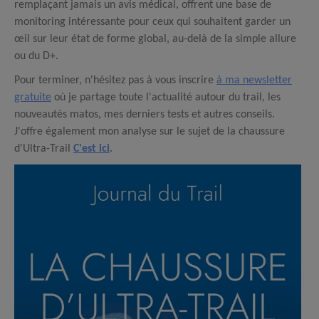
remplaçant jamais un avis médical, offrent une base de
monitoring intéressante pour ceux qui souhaitent garder un
œil sur leur état de forme global, au-delà de la simple allure
ou du D+.
Pour terminer, n'hésitez pas à vous inscrire
à ma newsletter
gratuite
où je partage toute l'actualité autour du trail, les
nouveautés matos, mes derniers tests et autres conseils.
J'offre également mon analyse sur le sujet de la chaussure
d'Ultra-Trail
C'est ici
.