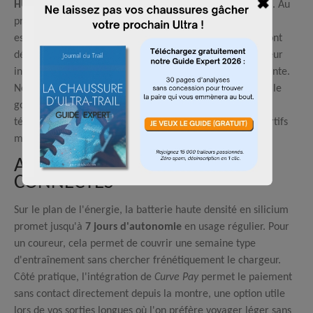
HUAWEI WATCH FIT 5 Pro
intègre un mode « Trail Run ». Au
programme : navigation segmentée, suivi des D+ et
estimation de votre heure d'arrivée (ETA). Si ces outils sont
désormais standards sur les montres typées ultra-trail, leur
intégration dans un format plus « lifestyle » est intéressante.
Notez également la présence de cartes vectorielles pour le
golf, une donnée anecdotique pour le traileur mais qui
témoigne de la volonté de Huawei de s'adresser aux sportifs
multi-activités.
AUTONOMIE ET OUTILS
CONNECTÉS
Sur le plan de l'énergie, la batterie haute densité en silicium
promet jusqu'à
7 jours d'autonomie
en usage régulier. Pour
un coureur, cela permet de couvrir une semaine type
d'entraînement sans chercher frénétiquement le chargeur.
Côté pratique, l'intégration de
Curve Pay
permet le paiement
sans contact directement depuis la montre, une option utile
lors de vos sorties longues où l'on préfère voyager léger sans