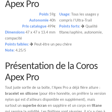
Apex Pro
Poids
59g
Usage:
Tous les usages y
Autonomie
40h
compris l'Ultra-Trail
Prix catalogue
499€
Points forts:
Qualité
Dimensions
47 x 47 x 13.4 mm
titane/saphire, autonomie,
compacité
Points faibles:
Peut-être un peu chère
Note:
4.25/5
Présentation de la Coros
Apex Pro
Tout juste sortie de sa boîte, l'Apex Pro a déjà fière allure :
bracelet en silicone
(pour être honnête, on préfère la version
nylon qui est d'ailleurs disponible en supplément), mais
surtout un
superbe écran
en sapphire et un corps en
titane
qui respire la solidité. Les finitions sont réussies, il n'y a rien à