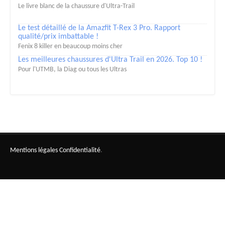
Le livre blanc de la chaussure d'Ultra-Trail
Le test détaillé de la Amazfit T-Rex 3 Pro. Rapport
qualité/prix imbattable !
Fenix 8 killer en beaucoup moins cher
Les meilleures chaussures d'Ultra Trail en 2026. Top 10 !
Pour l'UTMB, la Diag ou tous les Ultras
Mentions légales
Confidentialité
.