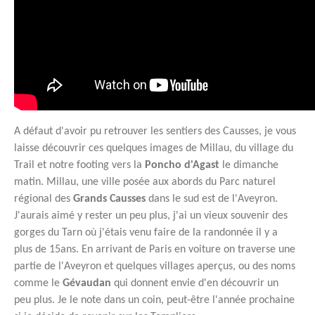
A défaut d'avoir pu retrouver les sentiers des Causses, je vous
laisse découvrir ces quelques images de Millau, du village du
Trail et notre footing vers la
Poncho d'Agast
le dimanche
matin. Millau, une ville posée aux abords du Parc naturel
régional des
Grands Causses
dans le sud est de l'Aveyron.
J'aurais aimé y rester un peu plus, j'ai un vieux souvenir des
gorges du Tarn où j'étais venu faire de la randonnée il y a
plus de 15ans. En arrivant de Paris en voiture on traverse une
partie de l'Aveyron et quelques villages aperçus, ou des noms
comme le
Gévaudan
qui donnent envie d'en découvrir un
peu plus. Je le note dans un coin, peut-être l'année prochaine