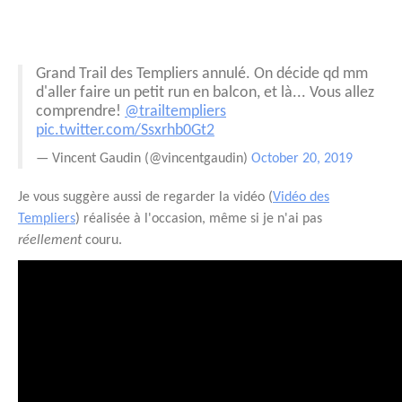
Grand Trail des Templiers annulé. On décide qd mm
d'aller faire un petit run en balcon, et là... Vous allez
comprendre!
@trailtempliers
pic.twitter.com/Ssxrhb0Gt2
— Vincent Gaudin (@vincentgaudin)
October 20, 2019
Je vous suggère aussi de regarder la vidéo (
Vidéo des
Templiers
) réalisée à l'occasion, même si je n'ai pas
réellement
couru.