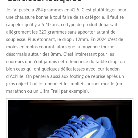
Je l'ai pesée à 284 grammes en 42,5. C'est plutôt léger pour
une chaussure bonne à tout faire de sa catégorie. Il faut se
rappeler qu'il y a 5-10 ans, ce type de produit dépassait
allègrement les 320 grammes sans apporter autant de
souplesse. Plus étonnant, le drop : 12mm. En 2024 c'est de
moins en moins courant, alors que la moyenne tourne
désormais autour des 8mm. C'est intéressant pour les
coureurs qui n'ont jamais cette tendance du faible drop, ou
bien ceux qui ont quelques délicatesses avec leur tendon
d'Achille. On pensera aussi aux footing de reprise après un
gros objectif où le tendon et les mollets auront morflé (un
marathon ou un Ultra Trail par exemple).