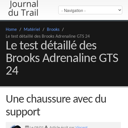
Home
/
Matériel
/
Brooks
/
Le test détaillé des Brooks Adrenaline GTS 24
Le test détaillé des
Brooks Adrenaline GTS
24
Une chaussure avec du
support
Le 09/01
Article écrit par
Vincent