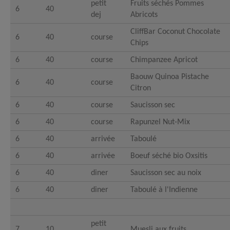
petit
Fruits séchés Pommes
6
40
dej
Abricots
CliffBar Coconut Chocolate
6
40
course
Chips
6
40
course
Chimpanzee Apricot
Baouw Quinoa Pistache
6
40
course
Citron
6
40
course
Saucisson sec
6
40
course
Rapunzel Nut-Mix
6
40
arrivée
Taboulé
6
40
arrivée
Boeuf séché bio Oxsitis
6
40
diner
Saucisson sec au noix
6
40
diner
Taboulé à l'Indienne
petit
7
10
Muesli aux fruits