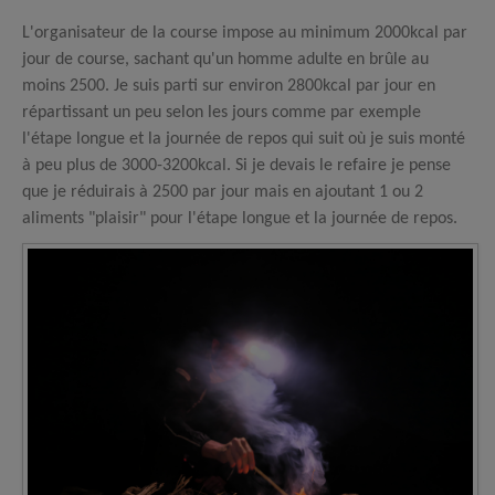
L'organisateur de la course impose au minimum 2000kcal par
jour de course, sachant qu'un homme adulte en brûle au
moins 2500. Je suis parti sur environ 2800kcal par jour en
répartissant un peu selon les jours comme par exemple
l'étape longue et la journée de repos qui suit où je suis monté
à peu plus de 3000-3200kcal. Si je devais le refaire je pense
que je réduirais à 2500 par jour mais en ajoutant 1 ou 2
aliments "plaisir" pour l'étape longue et la journée de repos.