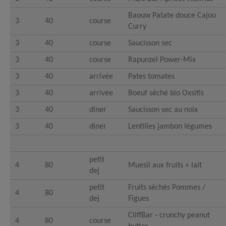
Baouw Patate douce Cajou
3
40
course
Curry
3
40
course
Saucisson sec
3
40
course
Rapunzel Power-Mix
3
40
arrivée
Pates tomates
3
40
arrivée
Boeuf séché bio Oxsitis
3
40
diner
Saucisson sec au noix
3
40
diner
Lentilles jambon légumes
petit
4
80
Muesli aux fruits + lait
dej
petit
Fruits séchés Pommes /
4
80
dej
Figues
CliffBar - crunchy peanut
4
80
course