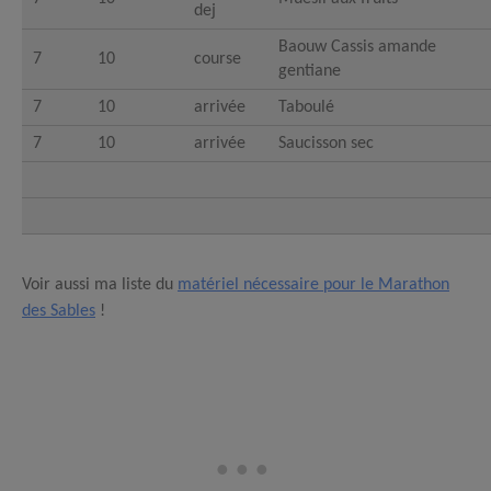
dej
Baouw Cassis amande
7
10
course
gentiane
7
10
arrivée
Taboulé
7
10
arrivée
Saucisson sec
Voir aussi ma liste du
matériel nécessaire pour le Marathon
des Sables
!