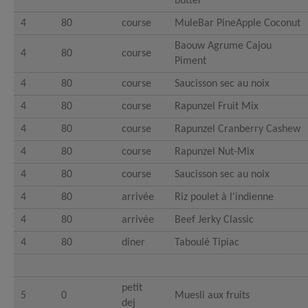
butter
4
80
course
MuleBar PineApple Coconut
Baouw Agrume Cajou
4
80
course
Piment
4
80
course
Saucisson sec au noix
4
80
course
Rapunzel Fruit Mix
4
80
course
Rapunzel Cranberry Cashew
4
80
course
Rapunzel Nut-Mix
4
80
course
Saucisson sec au noix
4
80
arrivée
Riz poulet à l'indienne
4
80
arrivée
Beef Jerky Classic
4
80
diner
Taboulé Tipiac
petit
5
0
Muesli aux fruits
dej