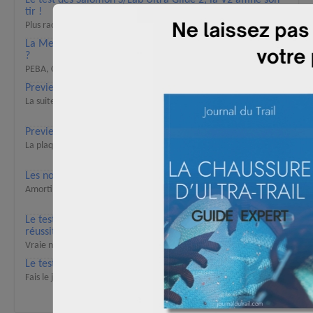
tir !
Plus racée, plus SLAB
La Merrell MTL SpeedARC Peak, 290€ est-ce bien sérieux
?
PEBA, Carbone, Matryx et Vibram Elite
Preview Salomon S/LAB Genesis 2 : enfin !?
La suite d'une référence
Preview Hoka Tecton X 4, toujours aussi performante
La plaque carbone pour du technique
Les nouvelle Altra Olympus 275 HiLo
Amorti maximal et technicité
Le test complet des Adidas Terrex Agravic SL. Une
réussite !
Vraie nouveauté trail performance
Le test terrain des New Balance SuperComp Trail v2 !
Fais le job