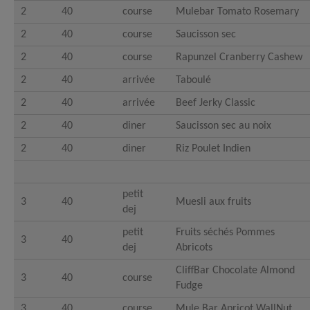
2
40
course
Mulebar Tomato Rosemary
2
40
course
Saucisson sec
2
40
course
Rapunzel Cranberry Cashew
2
40
arrivée
Taboulé
2
40
arrivée
Beef Jerky Classic
2
40
diner
Saucisson sec au noix
2
40
diner
Riz Poulet Indien
petit
3
40
Muesli aux fruits
dej
petit
Fruits séchés Pommes
3
40
dej
Abricots
CliffBar Chocolate Almond
3
40
course
Fudge
3
40
course
Mule Bar Apricot WallNut