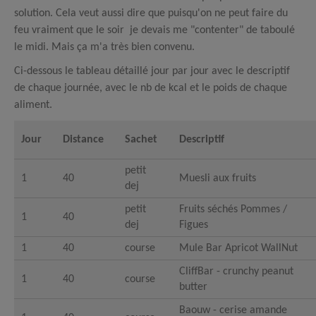
solution. Cela veut aussi dire que puisqu'on ne peut faire du
feu vraiment que le soir je devais me "contenter" de taboulé
le midi. Mais ça m'a très bien convenu.
Ci-dessous le tableau détaillé jour par jour avec le descriptif
de chaque journée, avec le nb de kcal et le poids de chaque
aliment.
Jour
Distance
Sachet
Descriptif
petit
1
40
Muesli aux fruits
dej
petit
Fruits séchés Pommes /
1
40
dej
Figues
1
40
course
Mule Bar Apricot WallNut
CliffBar - crunchy peanut
1
40
course
butter
Baouw - cerise amande