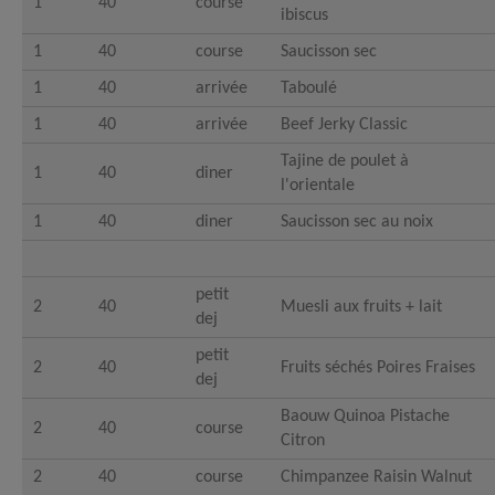
1
40
course
ibiscus
1
40
course
Saucisson sec
1
40
arrivée
Taboulé
1
40
arrivée
Beef Jerky Classic
Tajine de poulet à
1
40
diner
l'orientale
1
40
diner
Saucisson sec au noix
petit
2
40
Muesli aux fruits + lait
dej
petit
2
40
Fruits séchés Poires Fraises
dej
Baouw Quinoa Pistache
2
40
course
Citron
2
40
course
Chimpanzee Raisin Walnut