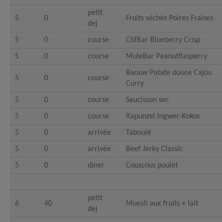
petit
5
0
Fruits séchés Poires Fraises
dej
5
0
course
ClifBar Blueberry Crisp
5
0
course
MuleBar PeanutRasperry
Baouw Patate douce Cajou
5
0
course
Curry
5
0
course
Saucisson sec
5
0
course
Rapunzel Ingwer-Kokos
5
0
arrivée
Taboulé
5
0
arrivée
Beef Jerky Classic
5
0
diner
Couscous poulet
petit
6
40
Muesli aux fruits + lait
dej