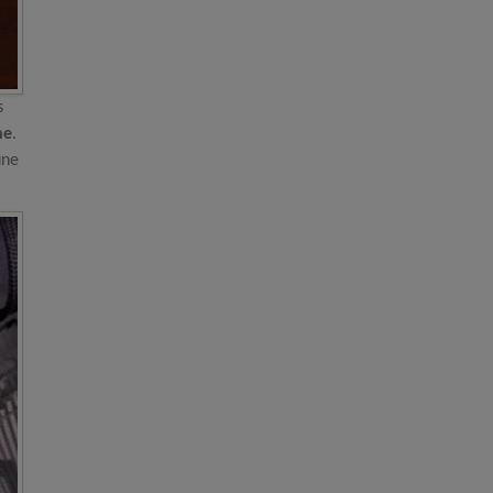
s
ne
.
une