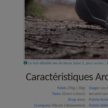
📷
Le test détaillé des Arcteryx Sylan 2, plus racées 
Caractéristiques Ar
Poids
270g (-30g)
Usage:
Les A
Talon
31mm (+2mm)
terrains va
Drop
6mm
Points forts
Crampons
Vibram Litebase4mm
Points faibl