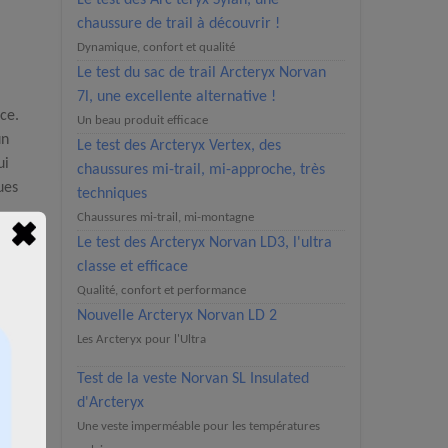
Le test des Arc'teryx Sylan, une
chaussure de trail à découvrir !
Dynamique, confort et qualité
Le test du sac de trail Arcteryx Norvan
7l, une excellente alternative !
nce.
Un beau produit efficace
un
Le test des Arcteryx Vertex, des
ui
chaussures mi-trail, mi-approche, très
ues
techniques
Chaussures mi-trail, mi-montagne
Le test des Arcteryx Norvan LD3, l'ultra
classe et efficace
Qualité, confort et performance
Nouvelle Arcteryx Norvan LD 2
Les Arcteryx pour l'Ultra
Test de la veste Norvan SL Insulated
d'Arcteryx
Une veste imperméable pour les températures