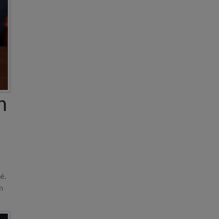
n
hé.
n