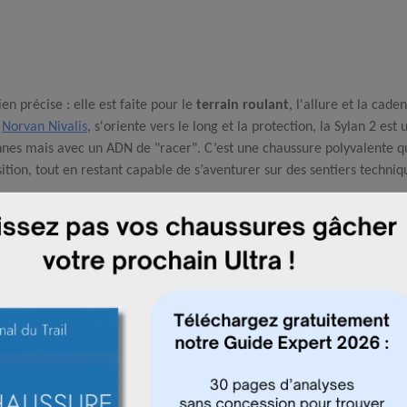
en précise : elle est faite pour le
terrain roulant
, l'allure et la cade
a
Norvan Nivalis
, s'oriente vers le long et la protection, la Sylan 2 est 
nes mais avec un ADN de "racer". C’est une chaussure polyvalente q
sition, tout en restant capable de s’aventurer sur des sentiers techniq