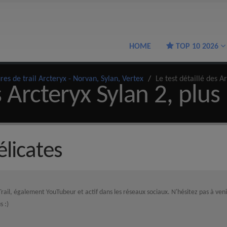
HOME
TOP 10 2026
res de trail Arcteryx - Norvan, Sylan, Vertex
/
Le test détaillé des A
s Arcteryx Sylan 2, plus
licates
Trail, également YouTubeur et actif dans les réseaux sociaux. N'hésitez pas à veni
s :)