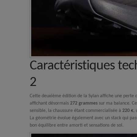
Caractéristiques tec
2
Cette deuxième édition de la Sylan affiche une perte
affichant désormais
272 grammes
sur ma balance. Ce
sensible, la chaussure étant commercialisée à
220 €
,
La géométrie évolue également avec un stack qui pa
bon équilibre entre amorti et sensations de sol.