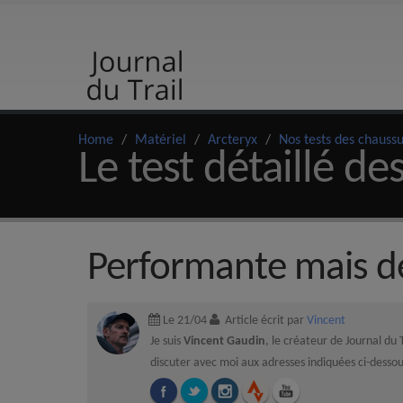
Home
/
Matériel
/
Arcteryx
/
Nos tests des chaussu
Le test détaillé de
Performante mais dé
Le 21/04
Article écrit par
Vincent
Je suis
Vincent Gaudin
, le créateur de Journal du 
discuter avec moi aux adresses indiquées ci-dessou