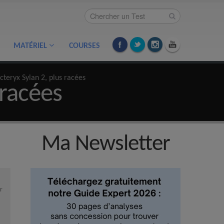
MATÉRIEL
COURSES
rcteryx Sylan 2, plus racées
 racées
Ma Newsletter
r