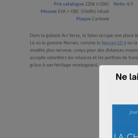
Prix catalogue
220€ (+20€)
Note:
4/5
Mousse
EVA + OBC (Olefin) infusé
Plaque
Carbone
Dans la galaxie Arc’teryx, la Sylan occupe une place bi
Là où la gamme Norvan, comme la
Norvan LD 4
ou l
modèle plus nerveux, conçu pour des distances moyen
accepte volontiers les relances et les portions de tran
grâce à son héritage montagnard.