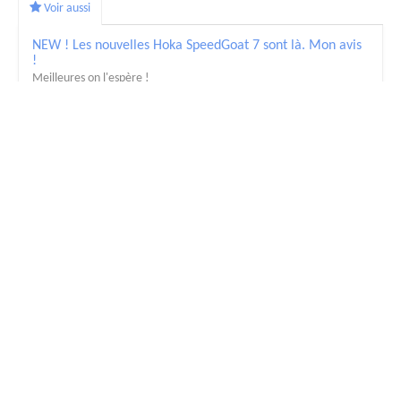
Voir aussi
NEW ! Les nouvelles Hoka SpeedGoat 7 sont là. Mon avis
!
Meilleures on l'espère !
Le test des Hoka Challenger 8, le retour !
La polyvalence route-chemin
Le test des Hoka Rocket X Trail de Ludo Pommeret
Pour performer sur les sentiers roulants
Le test détaillé des Hoka Mafate 5, différente mais
réussie !
Ultra confort et presque joueuse
Les nouvelles Hoka Mafate 5 bientôt en test
Toujours la référence en Ultra
Le test terrain des Hoka Stinson 7, le trail maximaliste
Le confort avant la performance
Le test des Hoka Mach X2, le bon compromis
dynamique/stabilité