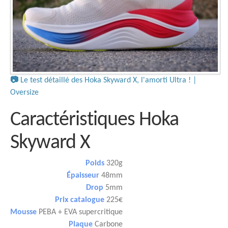
📷
Le test détaillé des Hoka Skyward X, l'amorti Ultra ! |
Oversize
Caractéristiques Hoka
Skyward X
Poids
320g
Épaisseur
48mm
Drop
5mm
Prix catalogue
225€
Mousse
PEBA + EVA supercritique
Plaque
Carbone