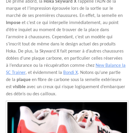
De prime abord, la
Hoka Skyward X
rappelle l’ADN de la
marque et l’impression éprouvée lors de la sortie sur le
marché de ses premières chaussures. En effet, la semelle en
impose
et c’est ce qui interpelle immédiatement, au point
d’être inquiet au moment de trouver de la place dans
l’armoire à chaussures. Cependant, c’est un modèle qui
s’inscrit tout de même dans le design actuel des produits
Hoka. De plus, la Skyward X fait penser à d’autres chaussures
dotées d’une plaque carbone, en particulier celles réservées
à l’endurance ou la récupération comme chez
New Balance la
SC Trainer
, et évidemment la
Bondi X
. Notons qu’une partie
de la
plaque
en fibre de carbone sous la semelle extérieure
est
visible
avec un creux qui risque logiquement d’embarquer
des débris ou des cailloux.