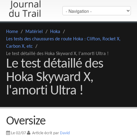
Home
/
Matériel
/
Hoka
/
Les tests des chaussures de route Hoka : Clifton, Rocket X,
Carbon X, etc
/
Le test détaillé des Hoka Skyward X, l'amorti Ultra !
Le test détaillé des
Hoka Skyward X,
l'amorti Ultra !
Oversize
Le 02/07
Article écrit par
David