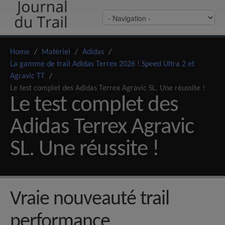
Home
/
Matériel
/
Adidas
/
La gamme de trail Adidas Terrex 2026 ! Speed Ultra 2 et
Agravic TT
/
Le test complet des Adidas Terrex Agravic SL. Une réussite !
Le test complet des
Adidas Terrex Agravic
SL. Une réussite !
Vraie nouveauté trail
performance