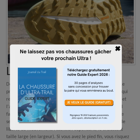
Le test terrain
Dès l'enfilage, l'Agravic SL réserve de bonnes surprises. Le
premier contact est marqué par le confort de l'encolure qui
remonte assez haut, ce qui cale immédiatement le talon et
l'arrière du pied de manière assez sécurisante, même s'il
faudra surveiller d'éventuels frottements sous la malléole
selon les morphologies. À l'avant, la toebox offre une belle
liberté de mouvement. Attention cependant, le chaussant
taille large (en largeur). Si vous avez le pied fin, vous risquez