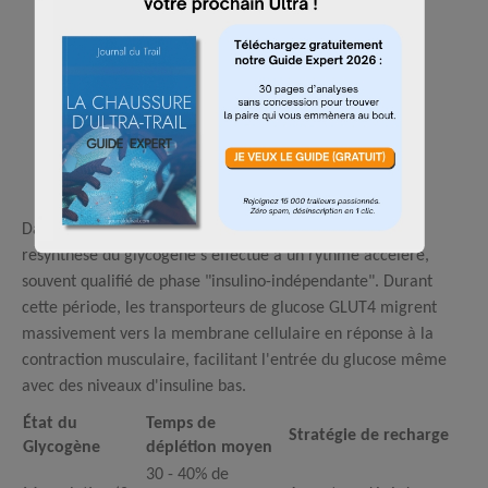
Dans les deux heures suivant l'arrêt de l'exercice, la
resynthèse du glycogène s'effectue à un rythme accéléré,
souvent qualifié de phase "insulino-indépendante".
Durant
cette période, les transporteurs de glucose GLUT4 migrent
massivement vers la membrane cellulaire en réponse à la
contraction musculaire, facilitant l'entrée du glucose même
avec des niveaux d'insuline bas.
État du
Temps de
Stratégie de recharge
Glycogène
déplétion moyen
30 - 40% de