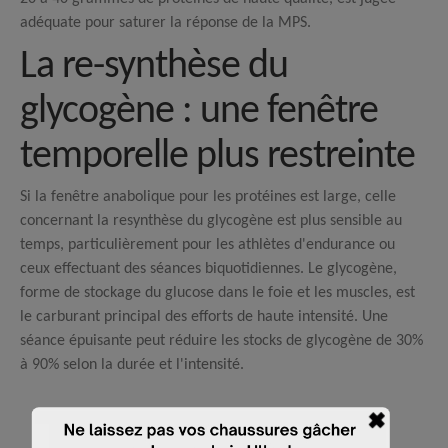
adéquate pour saturer la réponse de la MPS.
La re-synthèse du
glycogène : une fenêtre
temporelle plus restreinte
Si la fenêtre anabolique pour les protéines est large, celle
concernant la resynthèse du glycogène est plus sensible au
temps, particulièrement pour les athlètes d'endurance ou
ceux effectuant des séances biquotidiennes.
Le glycogène,
forme de stockage du glucose dans le foie et les muscles, est
le carburant principal des efforts de haute intensité. Une
séance épuisante peut réduire les stocks de glycogène de 30%
à 90% selon la durée et l'intensité.