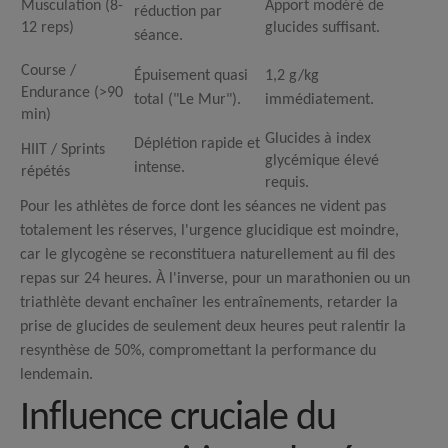
Musculation (8-
Apport modéré de
réduction par
12 reps)
glucides suffisant.
séance.
Course /
Épuisement quasi
1,2
g/kg
Endurance (>90
total ("Le Mur").
immédiatement.
min)
Glucides à index
Déplétion rapide et
HIIT / Sprints
glycémique élevé
intense.
répétés
requis.
Pour les athlètes de force dont les séances ne vident pas
totalement les réserves, l'urgence glucidique est moindre,
car le glycogène se reconstituera naturellement au fil des
repas sur 24 heures.
À l'inverse, pour un marathonien ou un
triathlète devant enchaîner les entraînements, retarder la
prise de glucides de seulement deux heures peut ralentir la
resynthèse de 50%, compromettant la performance du
lendemain.
Influence cruciale du