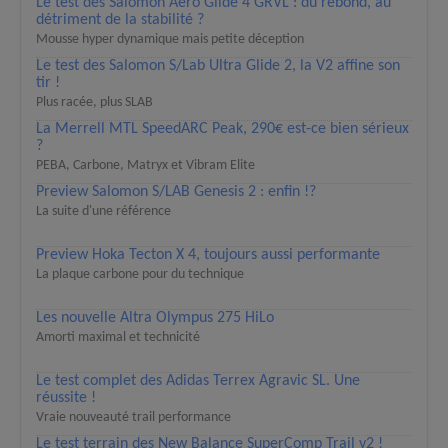
Le test des Salomon Aero Glide 4 GRVL : du rebond, au
détriment de la stabilité ?
Mousse hyper dynamique mais petite déception
Le test des Salomon S/Lab Ultra Glide 2, la V2 affine son
tir !
Plus racée, plus SLAB
La Merrell MTL SpeedARC Peak, 290€ est-ce bien sérieux
?
PEBA, Carbone, Matryx et Vibram Elite
Preview Salomon S/LAB Genesis 2 : enfin !?
La suite d'une référence
Preview Hoka Tecton X 4, toujours aussi performante
La plaque carbone pour du technique
Les nouvelle Altra Olympus 275 HiLo
Amorti maximal et technicité
Le test complet des Adidas Terrex Agravic SL. Une
réussite !
Vraie nouveauté trail performance
Le test terrain des New Balance SuperComp Trail v2 !