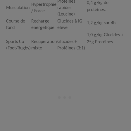
Protéines
0,4
g/kg
de
Hypertrophie
Musculation
rapides
protéines.
/ Force
(Leucine)
Course de
Recharge
Glucides à IG
1,2
g/kg
sur 4h.
fond
énergétique
élevé
1,0
g/kg
Glucides +
Sports Co
Récupération
Glucides +
25g Protéines.
(Foot/Rugby)
mixte
Protéines (3:1)