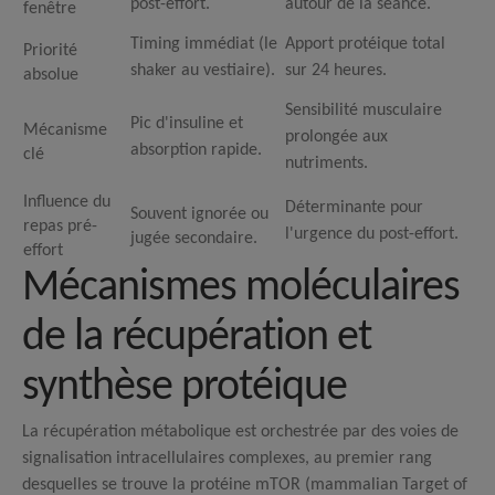
post-effort.
autour de la séance.
fenêtre
Timing immédiat (le
Apport protéique total
Priorité
shaker au vestiaire).
sur 24 heures.
absolue
Sensibilité musculaire
Pic d'insuline et
Mécanisme
prolongée aux
absorption rapide.
clé
nutriments.
Influence du
Déterminante pour
Souvent ignorée ou
repas pré-
l'urgence du post-effort.
jugée secondaire.
effort
Mécanismes moléculaires
de la récupération et
synthèse protéique
La récupération métabolique est orchestrée par des voies de
signalisation intracellulaires complexes, au premier rang
desquelles se trouve la protéine mTOR (mammalian Target of