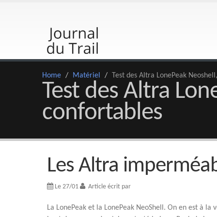
Home
/
Matériel
/
Test des Altra LonePeak Neoshell
Test des Altra Lon
confortables
Les Altra imperméab
Le 27/01
Article écrit par
La LonePeak et la LonePeak NeoShell. On en est à la ve