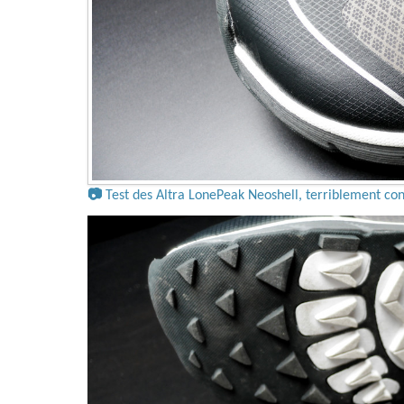
📷
Test des Altra LonePeak Neoshell, terriblement con