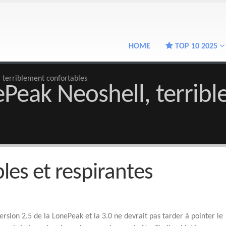
HOME
TOP 10 2025
, terriblement confortables
ePeak Neoshell, terrib
les et respirantes
rsion 2.5 de la LonePeak et la 3.0 ne devrait pas tarder à pointer le