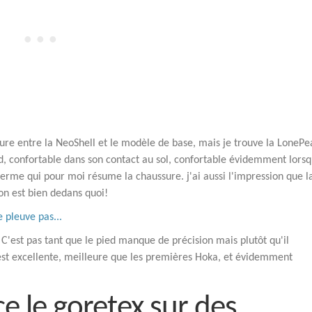
cture entre la NeoShell et le modèle de base, mais je trouve la LonePe
d, confortable dans son contact au sol, confortable évidemment lorsqu
terme qui pour moi résume la chaussure. j'ai aussi l'impression que l
on est bien dedans quoi!
e pleuve pas...
x. C'est pas tant que le pied manque de précision mais plutôt qu'il
 est excellente, meilleure que les premières Hoka, et évidemment
ce le goretex sur des