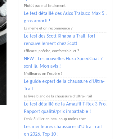
Plutôt pas mal finalement !
Le test détaillé des Asics Trabuco Max 5 :
gros amorti !
La même et on recommence ?
Le test des Scott Kinabalu Trail, fort
renouvellement chez Scott
Efficace, précise, confortable, et ?
NEW ! Les nouvelles Hoka SpeedGoat 7
sont là. Mon avis !
Meilleures on l'espère !
Le guide expert de la chaussure d'Ultra-
Trail
Le livre blanc de la chaussure d'Ultra-Trail
Le test détaillé de la Amazfit T-Rex 3 Pro.
Rapport qualité/prix imbattable !
Fenix 8 killer en beaucoup moins cher
Les meilleures chaussures d'Ultra Trail
en 2026. Top 10 !