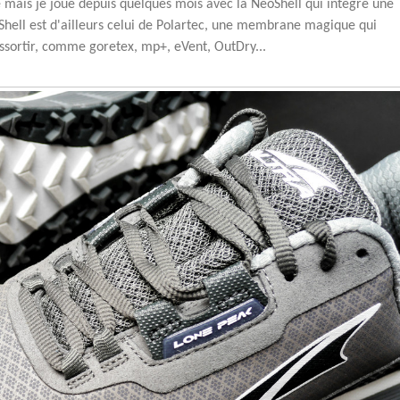
e mais je joue depuis quelques mois avec la NeoShell qui intègre une
ell est d'ailleurs celui de Polartec, une membrane magique qui
ssortir, comme goretex, mp+, eVent, OutDry...