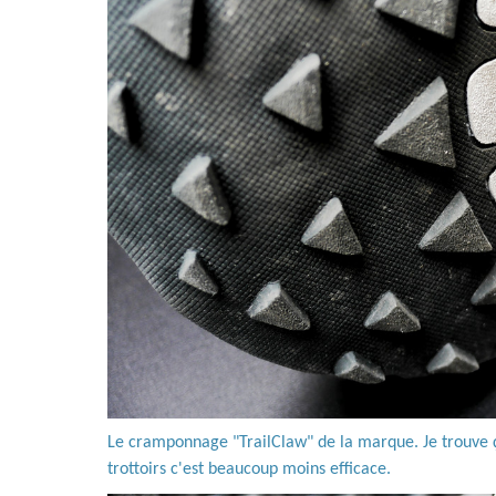
Le cramponnage "TrailClaw" de la marque. Je trouve ça 
trottoirs c'est beaucoup moins efficace.