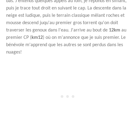
bas. J'entends quelques appels au loin, je réponds en sifflant,
puis je trace tout droit en suivant le cap. La descente dans la
neige est ludique, puis le terrain classique mêlant roches et
mousse descend juqu'au premier gros torrent qu'on doit
traverser les genoux dans l'eau. J'arrive au bout de
12km
au
premier CP (
km12
) où on m'annonce que je suis premier. Le
bénévole m'apprend que les autres se sont perdus dans les
nuages!