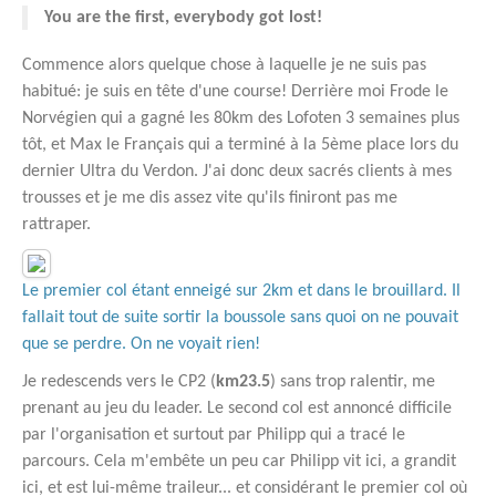
You are the first, everybody got lost!
Commence alors quelque chose à laquelle je ne suis pas
habitué: je suis en tête d'une course! Derrière moi Frode le
Norvégien qui a gagné les 80km des Lofoten 3 semaines plus
tôt, et Max le Français qui a terminé à la 5ème place lors du
dernier Ultra du Verdon. J'ai donc deux sacrés clients à mes
trousses et je me dis assez vite qu'ils finiront pas me
rattraper.
Le premier col étant enneigé sur 2km et dans le brouillard. Il
fallait tout de suite sortir la boussole sans quoi on ne pouvait
que se perdre. On ne voyait rien!
Je redescends vers le CP2 (
km23.5
) sans trop ralentir, me
prenant au jeu du leader. Le second col est annoncé difficile
par l'organisation et surtout par Philipp qui a tracé le
parcours. Cela m'embête un peu car Philipp vit ici, a grandit
ici, et est lui-même traileur... et considérant le premier col où