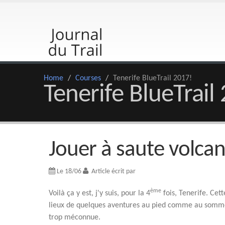
Home
/
Courses
/
Tenerife BlueTrail 2017!
Tenerife BlueTrail
Jouer à saute volca
Le 18/06
Article écrit par
ème
Voilà ça y est, j'y suis, pour la 4
fois, Tenerife. Cet
lieux de quelques aventures au pied comme au sommet 
trop méconnue.