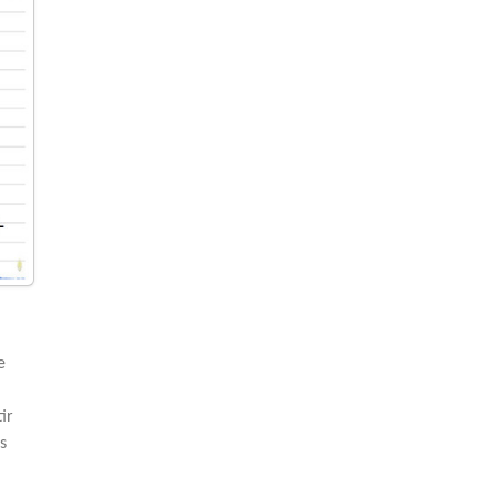
e
ir
s