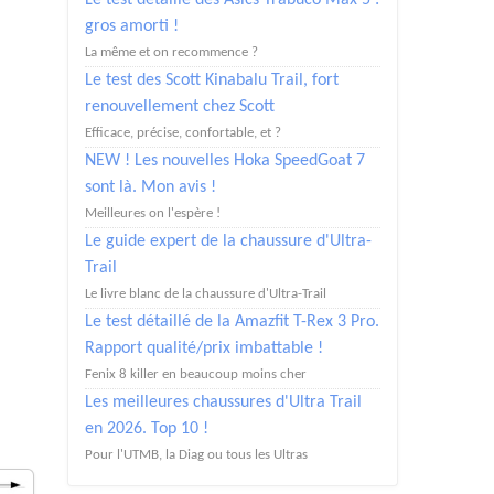
Le test détaillé des Asics Trabuco Max 5 :
gros amorti !
La même et on recommence ?
Le test des Scott Kinabalu Trail, fort
renouvellement chez Scott
Efficace, précise, confortable, et ?
NEW ! Les nouvelles Hoka SpeedGoat 7
sont là. Mon avis !
Meilleures on l'espère !
Le guide expert de la chaussure d'Ultra-
Trail
Le livre blanc de la chaussure d'Ultra-Trail
Le test détaillé de la Amazfit T-Rex 3 Pro.
Rapport qualité/prix imbattable !
Fenix 8 killer en beaucoup moins cher
Les meilleures chaussures d'Ultra Trail
en 2026. Top 10 !
Pour l'UTMB, la Diag ou tous les Ultras