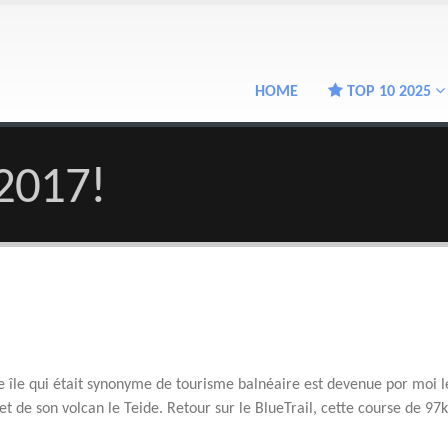
HOME
TOP 10 2025
 2017!
n
te île qui était synonyme de tourisme balnéaire est devenue por moi l
de son volcan le Teide. Retour sur le BlueTrail, cette course de 97