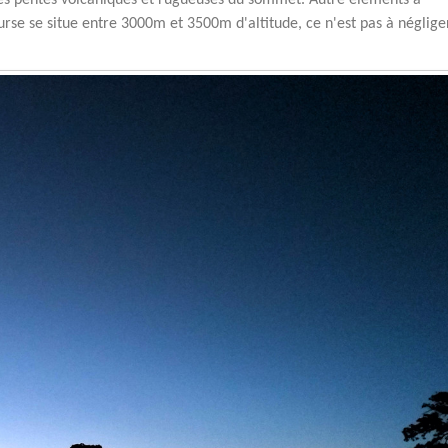
 les pentes volcaniques et rugueuses du sommet. Autre éléments à
urse se situe entre 3000m et 3500m d'altitude, ce n'est pas à néglige