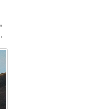
ns
is