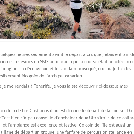
 Quelques heures seulement avant le départ alors que j'étais entrain d
coureurs recevions un SMS annonçant que la course était annulée pou
se imaginer la déconvenue et le ramdam provoqué, une majorité des
ensiblement éloignée de l'archipel canarien.
e je me rendais à Tenerife, je vous laisse découvrir ci-dessous mes
 non loin de Los Cristianos d'où est donnée le départ de la course. Da
 C'est bien sûr peu conseillé d'enchainer deux UltraTrails de ce calibr
h, et l'ambiance est excellente et festive. Ce coin de l'île est aussi un
 la ligne de départ un groupe, une fanfare de percussioniste lance en